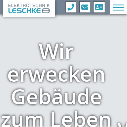
Elektrotechnik Leschke
Bei uns
info@leschke-berlin.de
kommt
+49 (0) 30 4747 5727
Kontakt speichern
Strom
aus dem
n